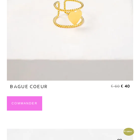
€
60
€
40
BAGUE COEUR
COMMANDER
Promo !