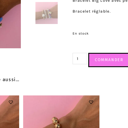
Bracelet Big Love avec pe
Bracelet réglable.
En stock
COMMANDER
e aussi…