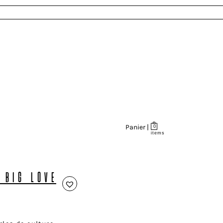
Panier |
0
items
 BIG LOVE