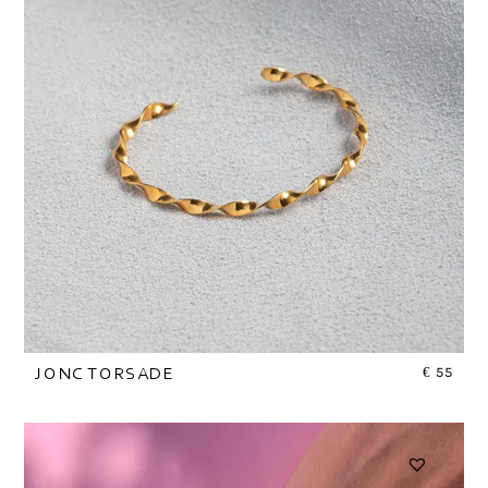
€
55
JONC TORSADE