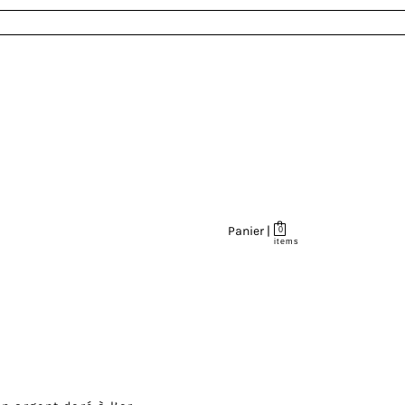
Panier |
0
items