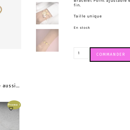
Bracelet Point ajustable e
fin.
Taille unique
En stock
COMMANDER
e aussi…
Promo !