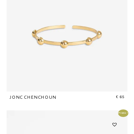
€
65
JONC CHENCHOUN
Promo !