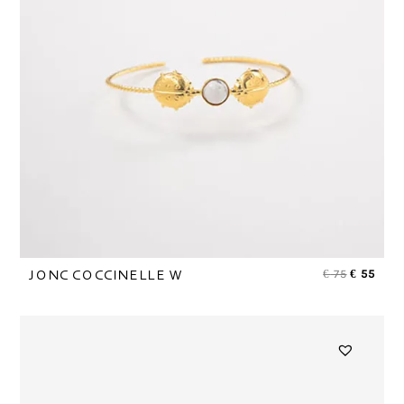
€
75
€
55
JONC COCCINELLE W