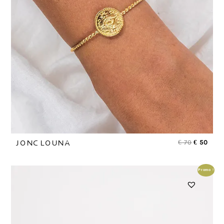
€
70
€
50
JONC LOUNA
Promo !