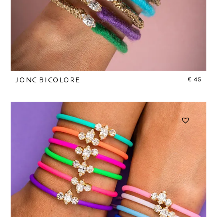
€
45
JONC BICOLORE