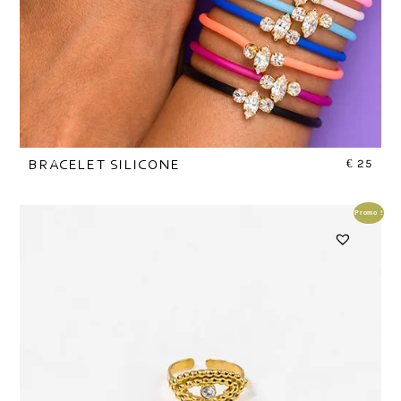
€
25
BRACELET SILICONE
Promo !