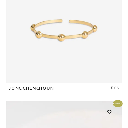
€
65
JONC CHENCHOUN
Promo !