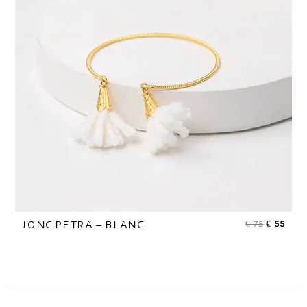
€
75
€
55
JONC PETRA – BLANC