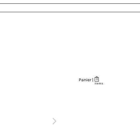
Panier |
0
items