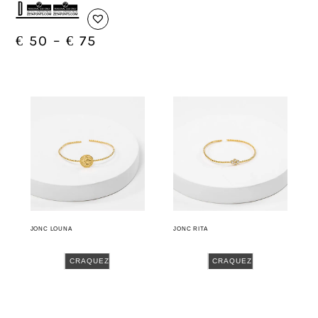
D03
€
50
–
€
75
JONC LOUNA
JONC RITA
CRAQUEZ
CRAQUEZ