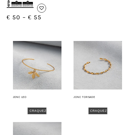
C03
€
50
–
€
55
JONC LEO
JONC TORSADE
CRAQUEZ
CRAQUEZ