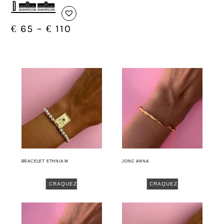
D05
€
65
–
€
110
BRACELET ETHNIA M
JONC ANNA
CRAQUEZ
CRAQUEZ