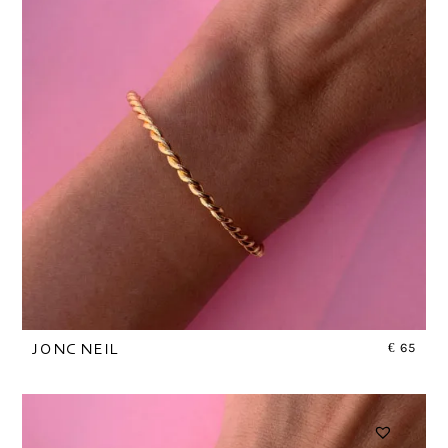
€
65
JONC NEIL