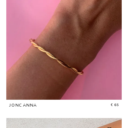
€
65
JONC ANNA