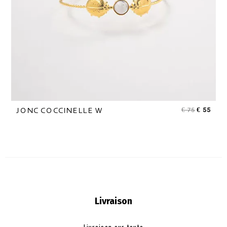
€
75
€
55
JONC COCCINELLE W
Livraison
Livraison sur toute