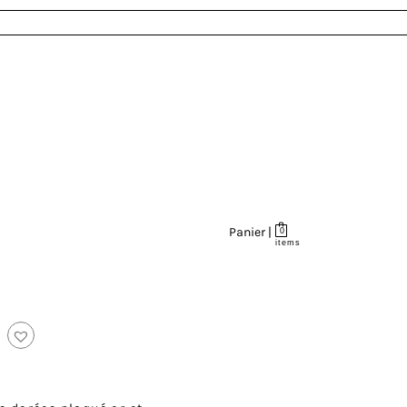
Panier |
0
items