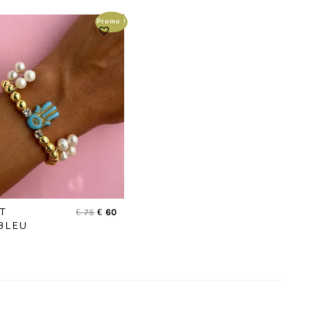
Promo !
T
€
75
€
60
 BLEU