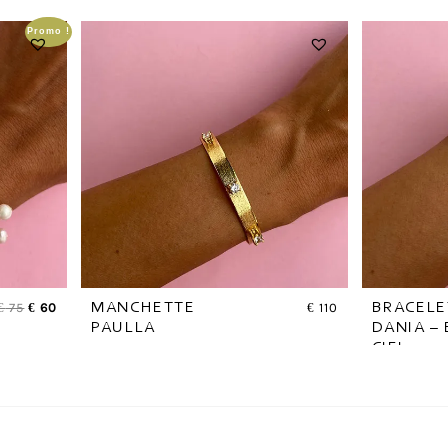
Promo !
€
75
€
60
MANCHETTE
€
110
BRACELE
PAULLA
DANIA –
CIEL