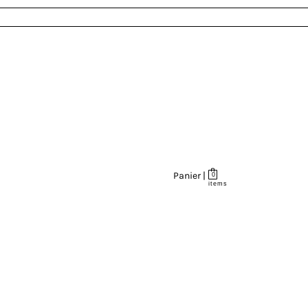
Panier |
0
items