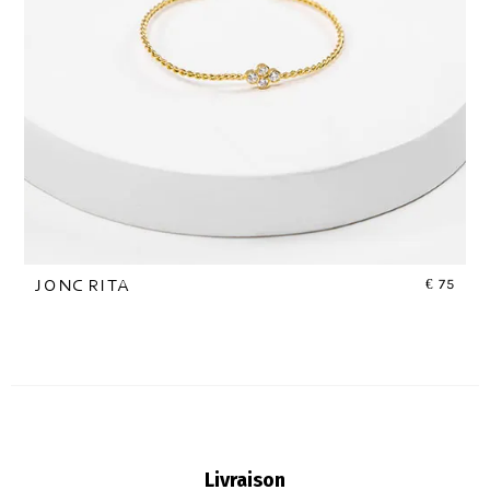
€
75
JONC RITA
Livraison