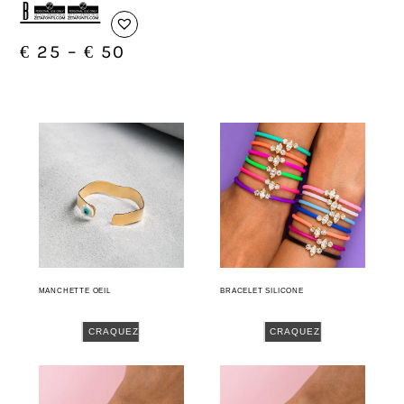
B08
€
25
–
€
50
MANCHETTE OEIL
BRACELET SILICONE
CRAQUEZ
CRAQUEZ